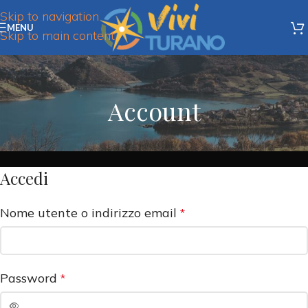
Skip to navigation
MENU
Skip to main content
Account
Accedi
Nome utente o indirizzo email
*
Password
*